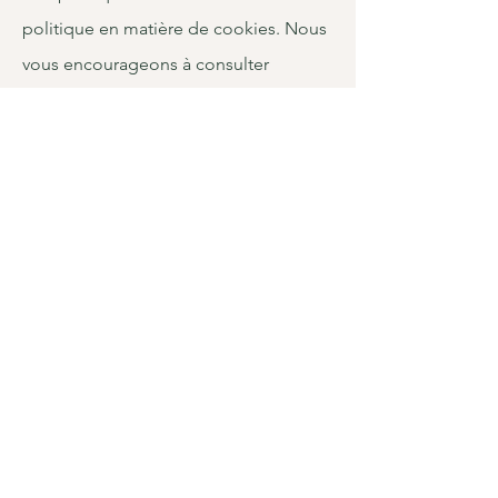
politique en matière de cookies. Nous
vous encourageons à consulter
régulièrement cette page pour obtenir
les dernières informations sur les
cookies.
Besoin de plus de
renseignements ?
Contactez nous:
06 10 97 04 66
07 68 52 41 58
bodhibienetremontpellier@gmail.com